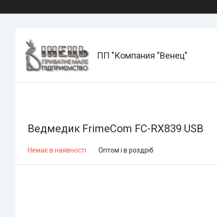
ПП "Компания "Венец"
Ведмедик FrimeCom FC-RX839 USB
Немає в наявності
Оптом і в роздріб