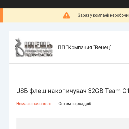
Зараз у компанії неробочи
ПП "Компания "Венец"
USB флеш накопичувач 32GB Team С1
Немає в наявності
Оптом і в роздріб