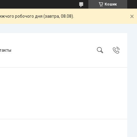
Кошик
жчого робочого дня (завтра, 08.08).
такты