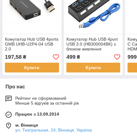
Комутатор Hub USB 4ports
Комутатор Hub USB 4port
Кому
GMB UHB-U2P4-04 USB
USB 3.0 (HB300004BK) з
C Ca
2.0
блоком живлення
HDM
C,1х
197,58
499
999
₴
₴
COM
Купити
Купити
Про нас
Рейтинг не сформований
Менше 5 відгуків за останній рік
Працює з 13.09.2014
м. Вінниця
ул. Театральная, 24, Вінниця, Україна