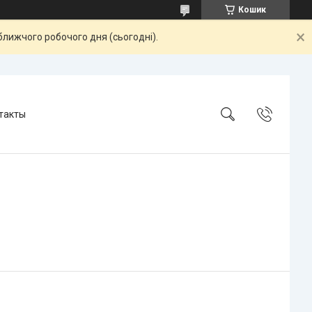
Кошик
ближчого робочого дня (сьогодні).
такты