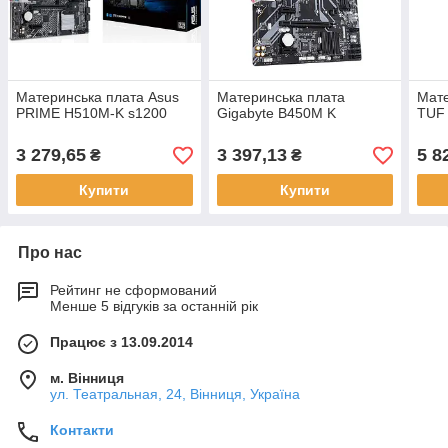
Материнська плата Asus
Материнська плата
Мате
PRIME H510M-K s1200
Gigabyte B450M K
TUF
3 279,65
3 397,13
5 8
₴
₴
Купити
Купити
Про нас
Рейтинг не сформований
Менше 5 відгуків за останній рік
Працює з 13.09.2014
м. Вінниця
ул. Театральная, 24, Вінниця, Україна
Контакти