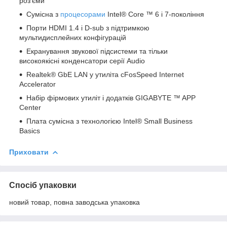
роз'єми
Сумісна з
процесорами
Intel® Core ™ 6 і 7-покоління
Порти HDMI 1.4 і D-sub з підтримкою
мультидисплейних конфігурацій
Екранування звукової підсистеми та тільки
високоякісні конденсатори серії Audio
Realtek® GbE LAN у утиліта cFosSpeed Internet
Accelerator
Набір фірмових утиліт і додатків GIGABYTE ™ APP
Center
Плата сумісна з технологією Intel® Small Business
Basics
Приховати
Спосіб упаковки
новий товар, повна заводська упаковка