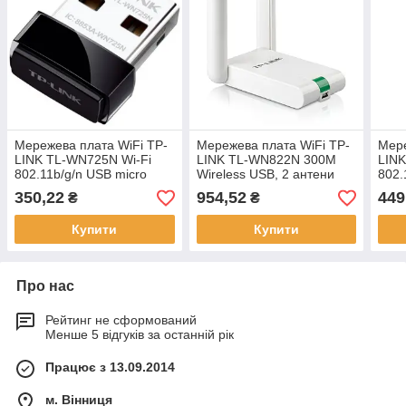
Мережева плата WiFi TP-
Мережева плата WiFi TP-
Мере
LINK TL-WN725N Wi-Fi
LINK TL-WN822N 300M
LINK
802.11b/g/n USB micro
Wireless USB, 2 антени
802.
3dBi
ант
350,22
954,52
449
₴
₴
Купити
Купити
Про нас
Рейтинг не сформований
Менше 5 відгуків за останній рік
Працює з 13.09.2014
м. Вінниця