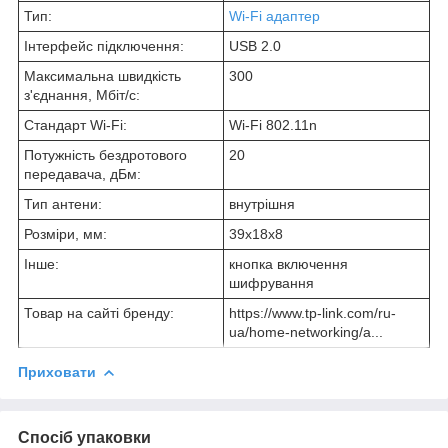
Тип:
Wi-Fi адаптер
Інтерфейс підключення:
USB 2.0
Максимальна швидкість
300
з'єднання, Мбіт/с:
Стандарт Wi-Fi:
Wi-Fi 802.11n
Потужність бездротового
20
передавача, дБм:
Тип антени:
внутрішня
Розміри, мм:
39x18x8
Інше:
кнопка включення
шифрування
Товар на сайті бренду:
https://www.tp-link.com/ru-
ua/home-networking/a...
Приховати
Спосіб упаковки