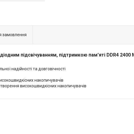
я замовлення
одіодним підсвічуванням, підтримкою пам'яті DDR4 2400 М
альної надійності та довговічності
високошвидкісних накопичувачів
 створення високошвидкісних накопичувачів