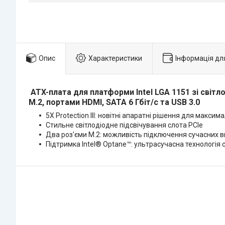
Опис
Характеристики
Інформація дл
ATX-плата для платформи Intel LGA 1151 зі світл
M.2, портами HDMI, SATA 6 Гбіт/с та USB 3.0
5X Protection III: новітні апаратні рішення для максим
Стильне світлодіодне підсвічування слота PCIe
Два роз'єми M.2: можливість підключення сучасних 
Підтримка Intel® Optane™: ультрасучасна технологія