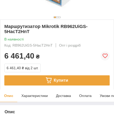
Маршрутизатор Mikrotik RB962UiGS-
5HacT2HnT
В наявності
Код: RB962UiGS-5HacT2HnT
Опт і роздріб
6 461,40
₴
6 461,40 ₴
від 2 шт.
Купити
Опис
Характеристики
Доставка
Оплата
Умови п
Опис