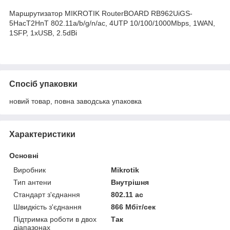
Маршрутизатор MIKROTIK RouterBOARD RB962UiGS-
5HacT2HnT 802.11a/b/g/n/ac, 4UTP 10/100/1000Mbps, 1WAN,
1SFP, 1xUSB, 2.5dBi
Спосіб упаковки
новий товар, повна заводська упаковка
Характеристики
Основні
Виробник
Mikrotik
Тип антени
Внутрішня
Стандарт з'єднання
802.11 ac
Швидкість з'єднання
866 Мбіт/сек
Підтримка роботи в двох
Так
діапазонах