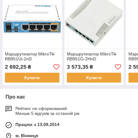
Маршрутизатор MikroTik
Маршрутизатор MikroTik
Марш
RB951Ui-2nD
RB951G-2HnD
RB9
2 692,25
3 573,35
2 5
₴
₴
Купити
Купити
Про нас
Рейтинг не сформований
Менше 5 відгуків за останній рік
Працює з 13.09.2014
м. Вінниця