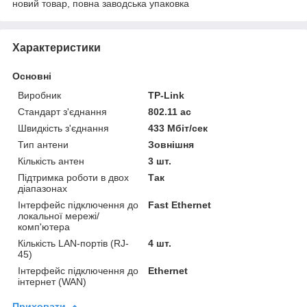
новий товар, повна заводська упаковка
Характеристики
Основні
Виробник
TP-Link
Стандарт з'єднання
802.11 ac
Швидкість з'єднання
433 Мбіт/сек
Тип антени
Зовнішня
Кількість антен
3 шт.
Підтримка роботи в двох
Так
діапазонах
Інтерфейс підключення до
Fast Ethernet
локальної мережі/
комп'ютера
Кількість LAN-портів (RJ-
4 шт.
45)
Інтерфейс підключення до
Ethernet
інтернет (WAN)
Приховати