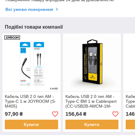
Всі умови повернення
Подібні товари компанії
Кабель USB 2.0 тип АM -
Кабель USB 2.0 тип АM -
Кабе
Type-C 1 м JOYROOM (S-
Type-C ВM 1 м Cablexpert
Type
M405)
(CC-USB2B-AMCM-1M-
Cabl
BW)
AMC
97,90
156,64
146
₴
₴
Купити
Купити