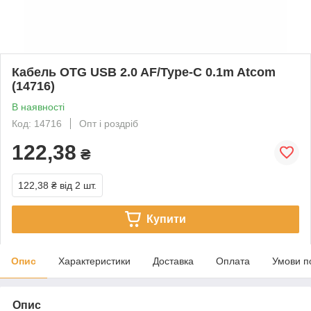
Кабель OTG USB 2.0 AF/Type-C 0.1m Atcom
(14716)
В наявності
Код: 14716
Опт і роздріб
122,38
₴
122,38 ₴
від 2 шт.
Купити
Опис
Характеристики
Доставка
Оплата
Умови п
Опис