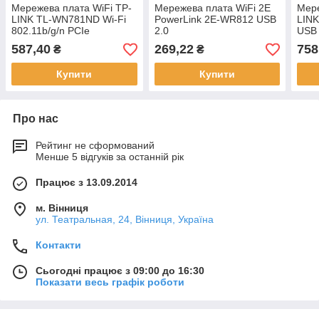
Мережева плата WiFi TP-
Мережева плата WiFi 2E
Мере
LINK TL-WN781ND Wi-Fi
PowerLink 2E-WR812 USB
LINK
802.11b/g/n PCIe
2.0
USB
587,40
269,22
758
₴
₴
Купити
Купити
Про нас
Рейтинг не сформований
Менше 5 відгуків за останній рік
Працює з 13.09.2014
м. Вінниця
ул. Театральная, 24, Вінниця, Україна
Контакти
Сьогодні працює з 09:00 до 16:30
Показати весь графік роботи