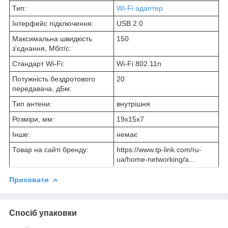
Тип:
Wi-Fi адаптер
Інтерфейс підключення:
USB 2.0
Максимальна швидкість
150
з'єднання, Мбіт/с:
Стандарт Wi-Fi:
Wi-Fi 802.11n
Потужність бездротового
20
передавача, дБм:
Тип антени:
внутрішня
Розміри, мм:
19x15x7
Інше:
немає
Товар на сайті бренду:
https://www.tp-link.com/ru-
ua/home-networking/a...
Приховати
Спосіб упаковки