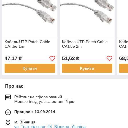
Кабель UTP Patch Cable
Кабель UTP Patch Cable
Кабе
CAT.5e 1m
CAT.5e 2m
CAT.
47,17
51,62
68,
₴
₴
Купити
Купити
Про нас
Рейтинг не сформований
Менше 5 відгуків за останній рік
Працює з 13.09.2014
м. Вінниця
ул. Театральная, 24, Вінниця, Україна