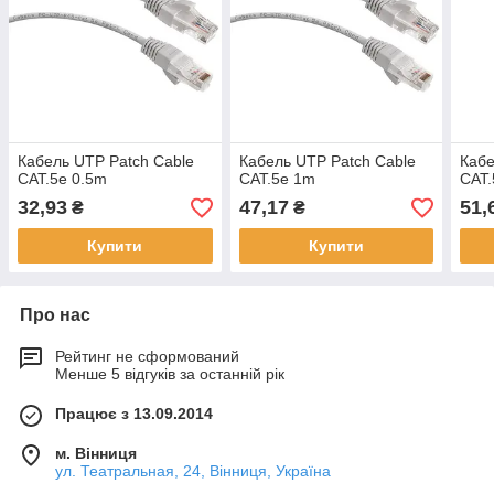
Кабель UTP Patch Cable
Кабель UTP Patch Cable
Кабе
CAT.5e 0.5m
CAT.5e 1m
CAT.
32,93
47,17
51,
₴
₴
Купити
Купити
Про нас
Рейтинг не сформований
Менше 5 відгуків за останній рік
Працює з 13.09.2014
м. Вінниця
ул. Театральная, 24, Вінниця, Україна