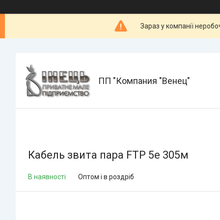
Зараз у компанії неробо
ПП "Компания "Венец"
Кабель звита пара FTP 5e 305м
В наявності
Оптом і в роздріб