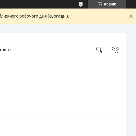
Кошик
ближчого робочого дня (сьогодні).
такты