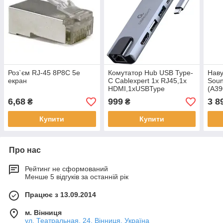
Роз`єм RJ-45 8P8C 5е
Комутатор Hub USB Type-
Наву
екран
C Cablexpert 1х RJ45,1x
Soun
HDMI,1xUSBType
(A39
C,1хUSB3.1 (A-CM-
6,68
999
3 8
₴
₴
COMBO5-04)
Купити
Купити
Про нас
Рейтинг не сформований
Менше 5 відгуків за останній рік
Працює з 13.09.2014
м. Вінниця
ул. Театральная, 24, Вінниця, Україна