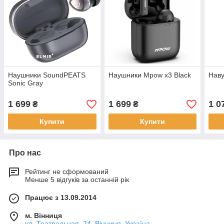
Наушники SoundPEATS
Наушники Mpow x3 Black
Нав
Sonic Gray
1 699
1 699
1 0
₴
₴
Купити
Купити
Про нас
Рейтинг не сформований
Менше 5 відгуків за останній рік
Працює з 13.09.2014
м. Вінниця
ул. Театральная, 24, Вінниця, Україна