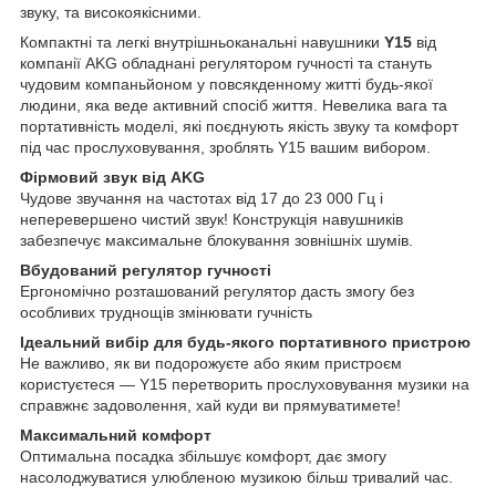
звуку, та високоякісними.
Компактні та легкі внутрішньоканальні навушники
Y15
від
компанії AKG обладнані регулятором гучності та стануть
чудовим компаньйоном у повсякденному житті будь-якої
людини, яка веде активний спосіб життя. Невелика вага та
портативність моделі, які поєднують якість звуку та комфорт
під час прослуховування, зроблять Y15 вашим вибором.
Фірмовий звук від AKG
Чудове звучання на частотах від 17 до 23 000 Гц і
неперевершено чистий звук! Конструкція навушників
забезпечує максимальне блокування зовнішніх шумів.
Вбудований регулятор гучності
Ергономічно розташований регулятор дасть змогу без
особливих труднощів змінювати гучність
Ідеальний вибір для будь-якого портативного пристрою
Не важливо, як ви подорожуєте або яким пристроєм
користуєтеся — Y15 перетворить прослуховування музики на
справжнє задоволення, хай куди ви прямуватимете!
Максимальний комфорт
Оптимальна посадка збільшує комфорт, дає змогу
насолоджуватися улюбленою музикою більш тривалий час.