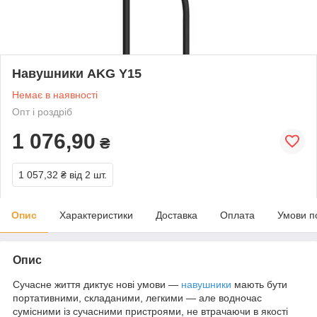
Навушники AKG Y15
Немає в наявності
Опт і роздріб
1 076,90
₴
1 057,32 ₴
від 2 шт.
Опис
Характеристики
Доставка
Оплата
Умови п
Опис
Сучасне життя диктує нові умови —
навушники
мають бути
портативними, складаними, легкими — але водночас
сумісними із сучасними пристроями, не втрачаючи в якості