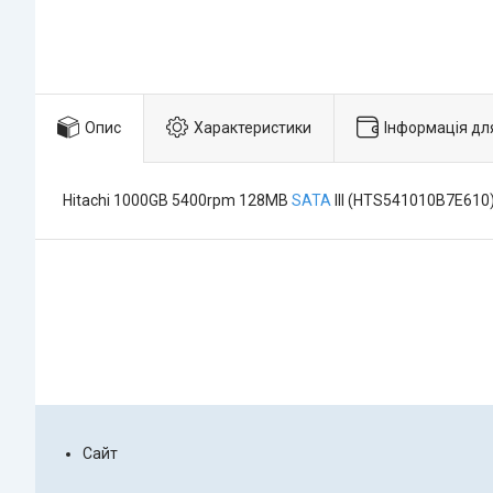
Опис
Характеристики
Інформація дл
Hitachi 1000GB 5400rpm 128MB
SATA
III (HTS541010B7E610
Сайт