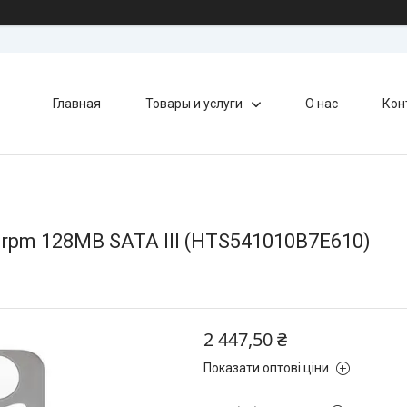
Главная
Товары и услуги
О нас
Кон
0rpm 128MB SATA III (HTS541010B7E610)
2 447,50 ₴
Показати оптові ціни