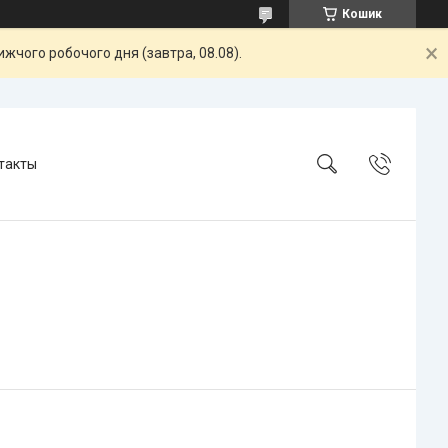
Кошик
жчого робочого дня (завтра, 08.08).
такты