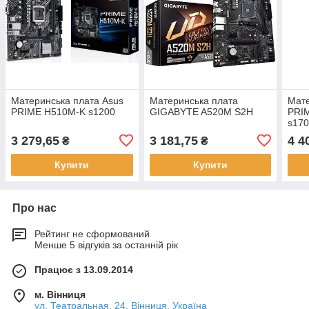
Материнська плата Asus
Материнська плата
Мате
PRIME H510M-K s1200
GIGABYTE A520M S2H
PRI
s17
3 279,65
3 181,75
4 4
₴
₴
Купити
Купити
Про нас
Рейтинг не сформований
Менше 5 відгуків за останній рік
Працює з 13.09.2014
м. Вінниця
ул. Театральная, 24, Вінниця, Україна