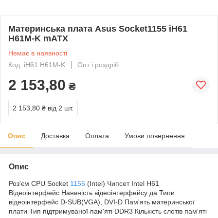
Материнська плата Asus Socket1155 iH61
H61M-K mATX
Немає в наявності
Код: iH61 H61M-K
Опт і роздріб
2 153,80
₴
2 153,80 ₴
від 2 шт.
Опис
Доставка
Оплата
Умови повернення
Опис
Роз'єм CPU Socket
1155
(Intel) Чипсет Intel H61
Відеоінтерфейс Наявність відеоінтерфейсу да Типи
відеоінтерфейс D-SUB(VGA), DVI-D Пам'ять материнської
плати Тип підтримуваної пам'яті DDR3 Кількість слотів пам'яті