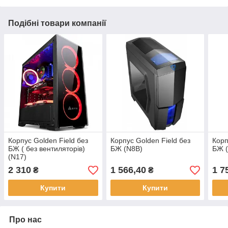
Подібні товари компанії
Корпус Golden Field без
Корпус Golden Field без
Корп
БЖ ( без вентиляторів)
БЖ (N8B)
БЖ (
(N17)
2 310
1 566,40
1 7
₴
₴
Купити
Купити
Про нас