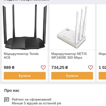
Маршрутизатор Tenda
Маршрутизатор NETIS
Марш
AC8
WF2409E 300 Mbps
989
734,25
1 0
₴
₴
Купити
Купити
Про нас
Рейтинг не сформований
Менше 5 відгуків за останній рік