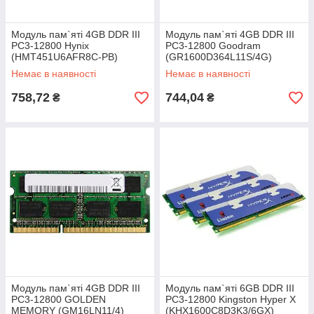
Модуль пам`яті 4GB DDR III
Модуль пам`яті 4GB DDR III
PC3-12800 Hynix
PC3-12800 Goodram
(HMT451U6AFR8C-PB)
(GR1600D364L11S/4G)
Немає в наявності
Немає в наявності
758,72
744,04
₴
₴
Модуль пам`яті 4GB DDR III
Модуль пам`яті 6GB DDR III
PC3-12800 GOLDEN
PC3-12800 Kingston Hyper X
MEMORY (GM16LN11/4)
(KHX1600C8D3K3/6GX)