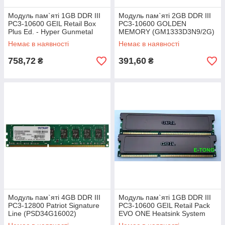
Модуль пам`яті 1GB DDR III
Модуль пам`яті 2GB DDR III
PC3-10600 GEIL Retail Box
PC3-10600 GOLDEN
Plus Ed. - Hyper Gunmetal
MEMORY (GM1333D3N9/2G)
GVP31GB1333C9SC
Немає в наявності
Немає в наявності
758,72
391,60
₴
₴
Модуль пам`яті 4GB DDR III
Модуль пам`яті 1GB DDR III
PC3-12800 Patriot Signature
PC3-10600 GEIL Retail Pack
Line (PSD34G16002)
EVO ONE Heatsink System
GE32GB1333C9DC