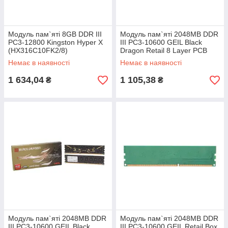
Модуль пам`яті 8GB DDR III
Модуль пам`яті 2048MB DDR
PC3-12800 Kingston Hyper X
III PC3-10600 GEIL Black
(HX316C10FK2/8)
Dragon Retail 8 Layer PCB
with LED GB312GB1333C9H
Немає в наявності
Немає в наявності
1 634,04
1 105,38
₴
₴
Модуль пам`яті 2048MB DDR
Модуль пам`яті 2048MB DDR
III PC3-10600 GEIL Black
III PC3-10600 GEIL Retail Box