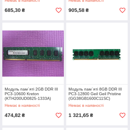
Немає в наявності
Немає в наявності
685,30
905,58
₴
₴
Модуль пам`яті 2GB DDR III
Модуль пам`яті 8GB DDR III
PC3-10600 Kreton
PC3-12800 Geil Geil Pristine
(KTH200UD0825-1333A)
(GG38GB1600C11SC)
Немає в наявності
Немає в наявності
474,82
1 321,65
₴
₴