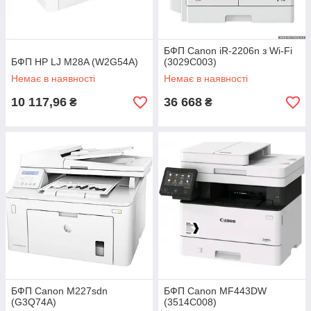
БФП Canon iR-2206n з Wi-Fi
БФП HP LJ M28A (W2G54A)
(3029C003)
Немає в наявності
Немає в наявності
10 117,96
36 668
₴
₴
БФП Canon M227sdn
БФП Canon MF443DW
(G3Q74A)
(3514C008)