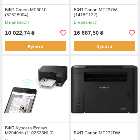
БФП Canon MF3010
БФП Canon MF237W
(5252B004)
(1418C122)
В наявності
В наявності
10 022,74
16 687,50
₴
₴
Купити
Купити
БФП Kyocera Ecosys
M2040dn (1102S33NL0)
БФП Canon MF272DW