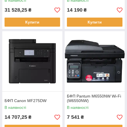
В наявності
В наявності
31 528,25
14 190
₴
₴
Купити
Купити
БФП Pantum M6550NW Wi-Fi
БФП Canon MF275DW
(M6550NW)
В наявності
В наявності
14 707,25
7 541
₴
₴