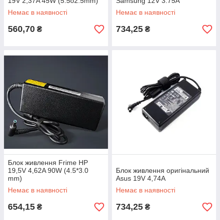
19V 2,37A 45W (5.5õ2.5mm)
Samsung 12V 3.75A
Немає в наявності
Немає в наявності
560,70
734,25
₴
₴
Блок живлення Frime HP
19,5V 4,62A 90W (4.5*3.0
Блок живлення оригінальний
mm)
Asus 19V 4,74A
Немає в наявності
Немає в наявності
654,15
734,25
₴
₴