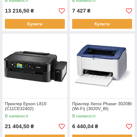
В наявності
В наявності
13 216,50
7 427
₴
₴
Купити
Купити
Принтер Epson L810
Принтер Xerox Phaser 3020BI
(C11CE32402)
(Wi-Fi) (3020V_BI)
В наявності
В наявності
21 404,50
6 440,04
₴
₴