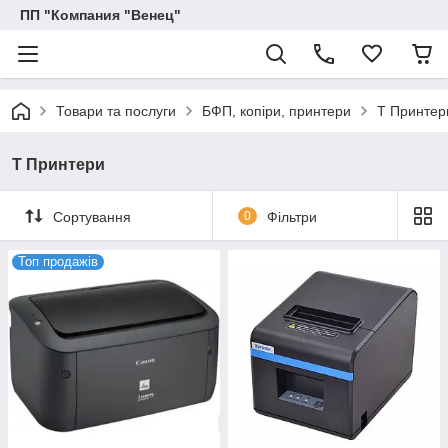
ПП "Компания "Венец"
Товари та послуги
БФП, копіри, принтери
T Принтер
T Принтери
Сортування
0
Фільтри
Топ продажів