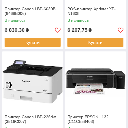
Принтер Canon LBP-6030B
POS-принтер Xprinter XP-
(8468B006)
N160II
В наявності
В наявності
6 830,30
6 207,75
₴
₴
Купити
Купити
Принтер Canon LBP-226dw
Принтер EPSON L132
(3516C007)
(C11CE58403)